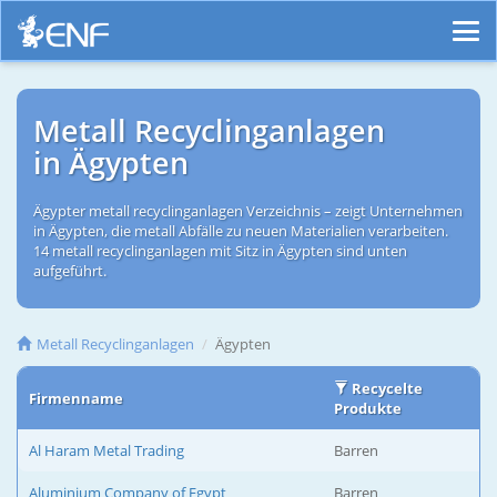
Metall Recyclinganlagen
in Ägypten
Ägypter metall recyclinganlagen Verzeichnis – zeigt Unternehmen
in Ägypten, die metall Abfälle zu neuen Materialien verarbeiten.
14 metall recyclinganlagen mit Sitz in Ägypten sind unten
aufgeführt.
Metall Recyclinganlagen
Ägypten
Recycelte
Firmenname
Produkte
Al Haram Metal Trading
Barren
Aluminium Company of Egypt
Barren