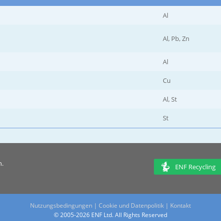
Al
Al, Pb, Zn
Al
Cu
Al, St
St
n.
ENF Recycling
Nutzungsbedingungen
|
Cookie und Datenpolitik
|
Kontakt
© 2005-2026 ENF Ltd. All Rights Reserved