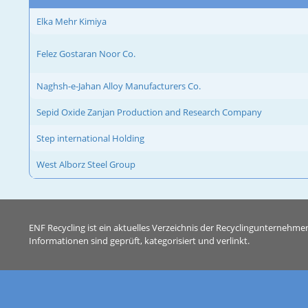
Elka Mehr Kimiya
Felez Gostaran Noor Co.
Naghsh-e-Jahan Alloy Manufacturers Co.
Sepid Oxide Zanjan Production and Research Company
Step international Holding
West Alborz Steel Group
ENF Recycling ist ein aktuelles Verzeichnis der Recyclingunternehme
Informationen sind geprüft, kategorisiert und verlinkt.