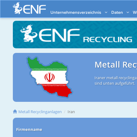
Unternehmensverzeichnis
Daten
W
Metall Rec
Iraner metall recyclinga
sind unten aufgeführt.
Metall Recyclinganlagen
Iran
Firmenname