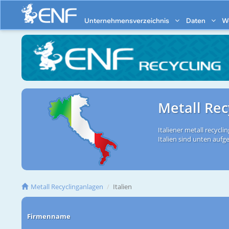
Unternehmensverzeichnis
Daten
W
Metall Rec
Italiener metall recycli
Italien sind unten aufge
Metall Recyclinganlagen
Italien
Firmenname