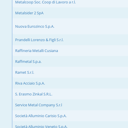
Metalcoop Soc. Coop di Lavoro a r.l.
Metalsider 2 SpA
Nuova Eurozinco S.p.A.
Prandelli Lorenzo & Figli S.r.l.
Raffineria Metalli Cusiana
Raffmetal S.p.a.
Ramet S.r.l.
Riva Acciaio S.p.A.
S. Erasmo Zinkal S.R.L.
Service Metal Company S.r.l
Società Alluminio Carisio S.p.A.
Società Alluminio Veneto S.p.A.