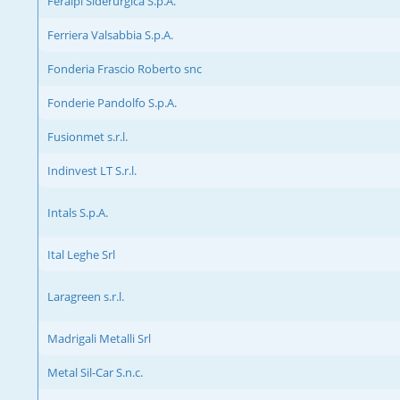
Feralpi Siderurgica S.p.A.
Ferriera Valsabbia S.p.A.
Fonderia Frascio Roberto snc
Fonderie Pandolfo S.p.A.
Fusionmet s.r.l.
Indinvest LT S.r.l.
Intals S.p.A.
Ital Leghe Srl
Laragreen s.r.l.
Madrigali Metalli Srl
Metal Sil-Car S.n.c.