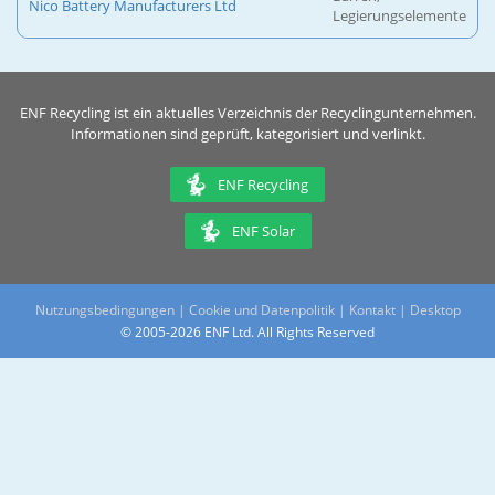
Nico Battery Manufacturers Ltd
Legierungselemente
ENF Recycling ist ein aktuelles Verzeichnis der Recyclingunternehmen.
Informationen sind geprüft, kategorisiert und verlinkt.
ENF Recycling
ENF Solar
Nutzungsbedingungen
|
Cookie und Datenpolitik
|
Kontakt
|
Desktop
© 2005-2026 ENF Ltd. All Rights Reserved