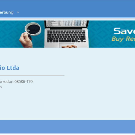
erbung
io Ltda
orredor, 08586-170
o