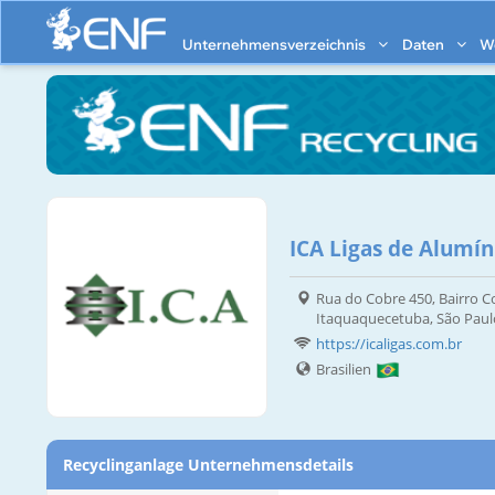
Unternehmensverzeichnis
Daten
W
ICA Ligas de Alumín
Rua do Cobre 450, Bairro C
Itaquaquecetuba, São Paul
https://icaligas.com.br
Brasilien
Recyclinganlage Unternehmensdetails