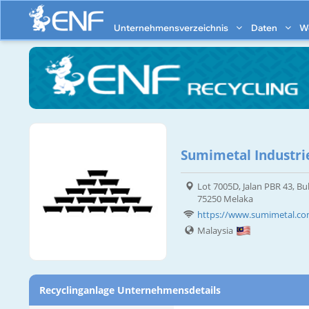
Unternehmensverzeichnis
Daten
W
Sumimetal Industri
Lot 7005D, Jalan PBR 43, Buk
75250 Melaka
https://www.sumimetal.c
Malaysia
Recyclinganlage Unternehmensdetails