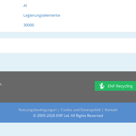
Al
Legierungselemente
30000
n.
ENF Recycling
Nutzungsbedingungen
|
Cookie und Datenpolitik
|
Kontakt
© 2005-2026 ENF Ltd. All Rights Reserved