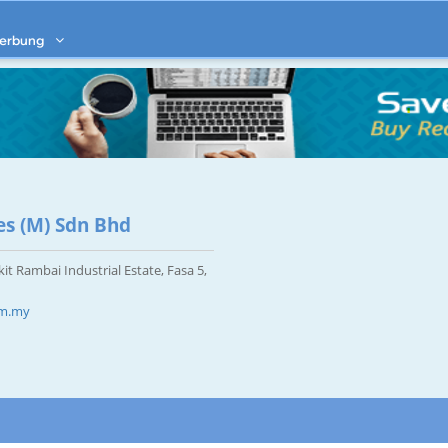
erbung
es (M) Sdn Bhd
it Rambai Industrial Estate, Fasa 5,
om.my