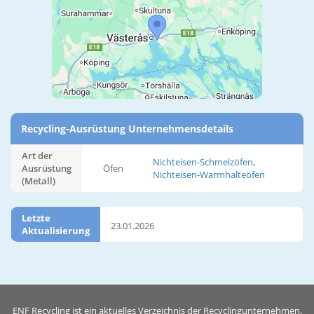
Recycling-Ausrüstung Unternehmensdetails
Art der
Nichteisen-Schmelzöfen,
Ausrüstung
Öfen
Nichteisen-Warmhalteöfen
(Metall)
Letzte
23.01.2026
Aktualisierung
ENF Recycling ist ein aktuelles Verzeichnis der Recyclingunternehmen.