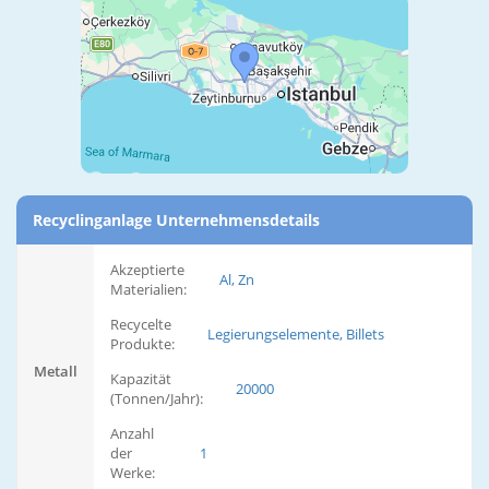
Recyclinganlage Unternehmensdetails
Akzeptierte
Al, Zn
Materialien:
Recycelte
Legierungselemente, Billets
Produkte:
Metall
Kapazität
20000
(Tonnen/Jahr):
Anzahl
der
1
Werke: