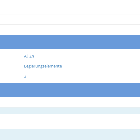
Al, Zn
Legierungselemente
2