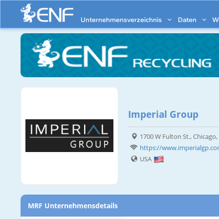
Unternehmensverzeichnis
Daten
W
Imperial Group
1700 W Fulton St., Chicago,
https://www.imperialgp.c
USA
MRF Unternehmensdetails