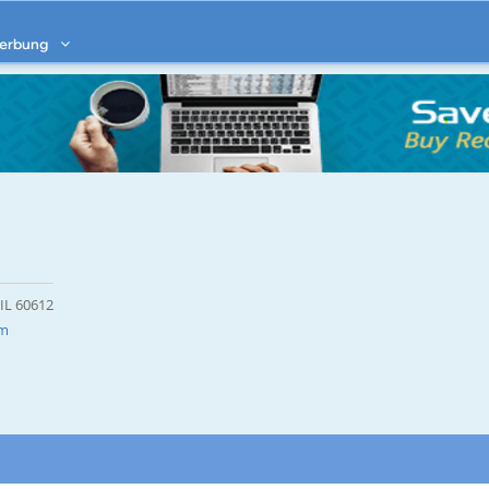
erbung
 IL 60612
om