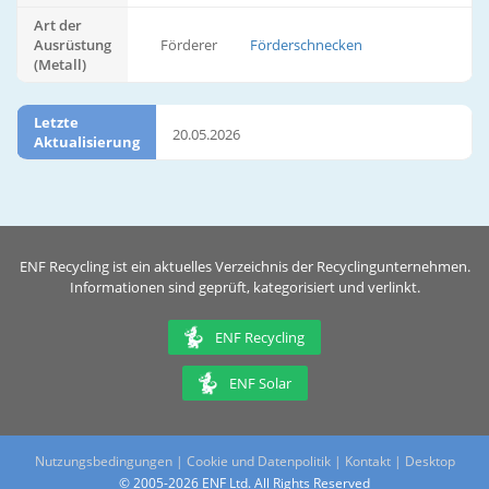
Art der
Ausrüstung
Förderer
Förderschnecken
(Metall)
Letzte
20.05.2026
Aktualisierung
ENF Recycling ist ein aktuelles Verzeichnis der Recyclingunternehmen.
Informationen sind geprüft, kategorisiert und verlinkt.
ENF Recycling
ENF Solar
Nutzungsbedingungen
|
Cookie und Datenpolitik
|
Kontakt
|
Desktop
© 2005-2026 ENF Ltd. All Rights Reserved