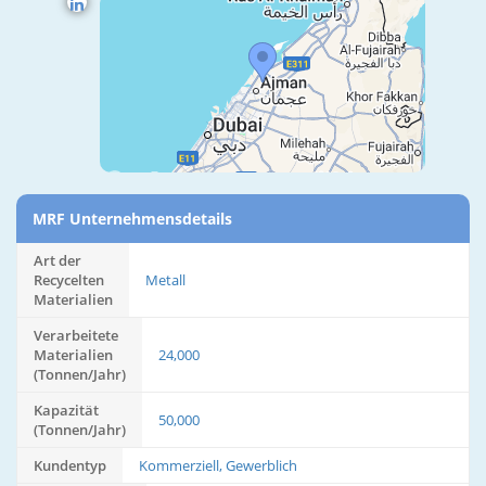
MRF Unternehmensdetails
Art der
Recycelten
Metall
Materialien
Verarbeitete
Materialien
24,000
(Tonnen/Jahr)
Kapazität
50,000
(Tonnen/Jahr)
Kundentyp
Kommerziell, Gewerblich